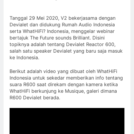
peraih Awards
2 Years Ago
Review Neumann NDH-
Tanggal 29 Mei 2020, V2 bekerjasama dengan
20
Devialet dan didukung Rumah Audio Indonesia
2 Years Ago
serta WhatHiFi? Indonesia, menggelar webinar
14 soundtrack video game
bertajuk The Future sounds Brilliant. Disini
terbaik untuk menguji
topiknya adalah tentang Devialet Reactor 600,
headphone dan speaker
2 Years Ago
Anda
salah satu speaker Devialet yang baru saja masuk
Review Vincent DAC-
ke Indonesia.
700
2 Years Ago
Berikut adalah video yang dibuat oleh WhatHiFi
Cabasse merilis speaker
Indonesia untuk sekedar memberikan info tentang
spherical Pearl Pelegrina
suara R600 saat direkam dengan kamera ketika
edisi terbatas
3 Years Ago
WhatHiFi berkunjung ke Musique, galeri dimana
R600 Devialet berada.