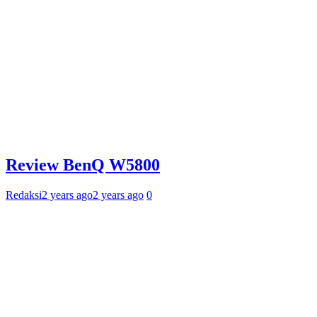
Review BenQ W5800
Redaksi
2 years ago
2 years ago
0