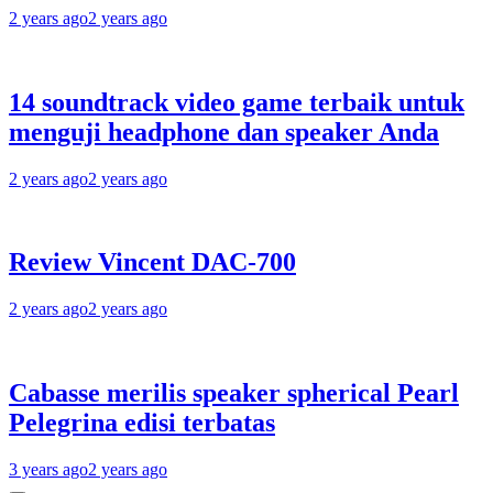
2 years ago
2 years ago
14 soundtrack video game terbaik untuk
menguji headphone dan speaker Anda
2 years ago
2 years ago
Review Vincent DAC-700
2 years ago
2 years ago
Cabasse merilis speaker spherical Pearl
Pelegrina edisi terbatas
3 years ago
2 years ago