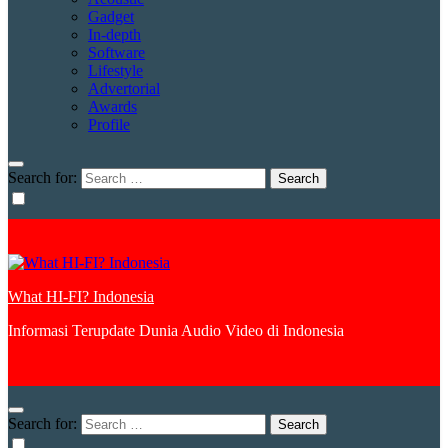
Gadget
In-depth
Software
Lifestyle
Advertorial
Awards
Profile
Search for:
What HI-FI? Indonesia
Informasi Terupdate Dunia Audio Video di Indonesia
Search for: