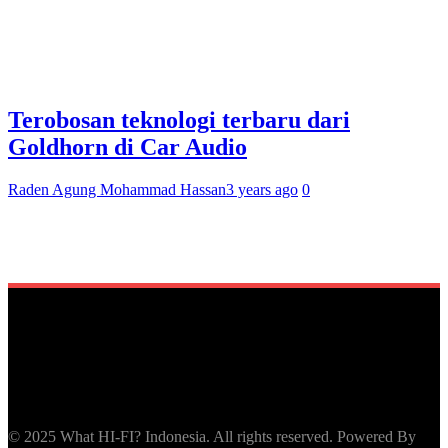
Terobosan teknologi terbaru dari
Goldhorn di Car Audio
Raden Agung Mohammad Hassan
3 years ago
0
© 2025 What HI-FI? Indonesia. All rights reserved. Powered By