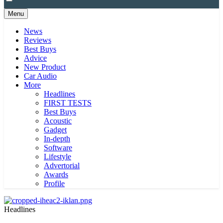
Menu
News
Reviews
Best Buys
Advice
New Product
Car Audio
More
Headlines
FIRST TESTS
Best Buys
Acoustic
Gadget
In-depth
Software
Lifestyle
Advertorial
Awards
Profile
Headlines