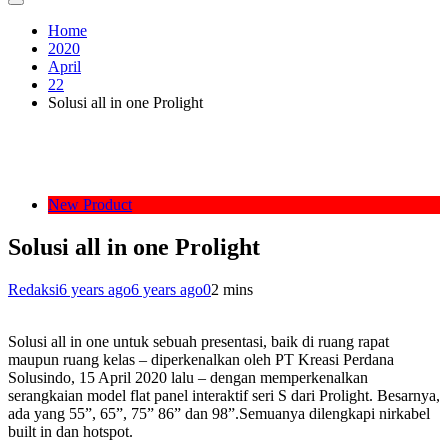
Home
2020
April
22
Solusi all in one Prolight
New Product
Solusi all in one Prolight
Redaksi
6 years ago
6 years ago
0
2 mins
Solusi all in one untuk sebuah presentasi, baik di ruang rapat
maupun ruang kelas – diperkenalkan oleh PT Kreasi Perdana
Solusindo, 15 April 2020 lalu – dengan memperkenalkan
serangkaian model flat panel interaktif seri S dari Prolight. Besarnya,
ada yang 55”, 65”, 75” 86” dan 98”.Semuanya dilengkapi nirkabel
built in dan hotspot.