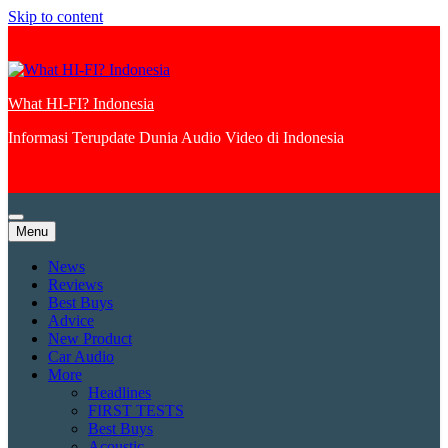
Skip to content
What HI-FI? Indonesia
Informasi Terupdate Dunia Audio Video di Indonesia
Menu
News
Reviews
Best Buys
Advice
New Product
Car Audio
More
Headlines
FIRST TESTS
Best Buys
Acoustic