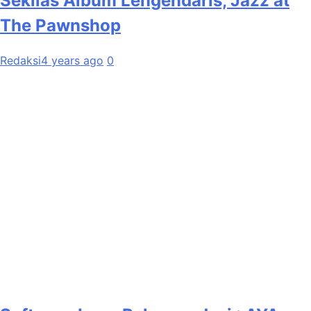
Sekilas Album Lengendaris, Jazz at
The Pawnshop
Redaksi
4 years ago
0