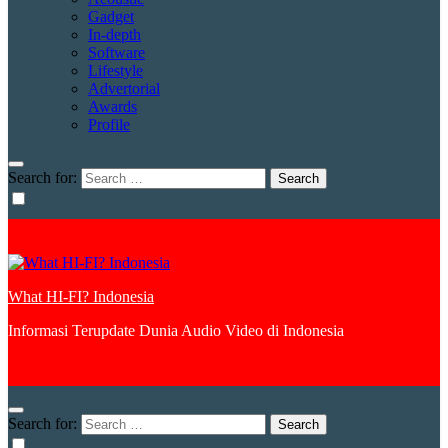
Gadget
In-depth
Software
Lifestyle
Advertorial
Awards
Profile
Search for:
What HI-FI? Indonesia
Informasi Terupdate Dunia Audio Video di Indonesia
Search for: