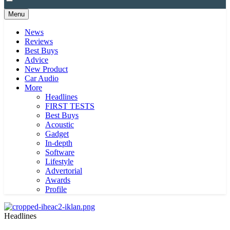
Menu
News
Reviews
Best Buys
Advice
New Product
Car Audio
More
Headlines
FIRST TESTS
Best Buys
Acoustic
Gadget
In-depth
Software
Lifestyle
Advertorial
Awards
Profile
Headlines