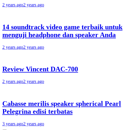
2 years ago
2 years ago
14 soundtrack video game terbaik untuk
menguji headphone dan speaker Anda
2 years ago
2 years ago
Review Vincent DAC-700
2 years ago
2 years ago
Cabasse merilis speaker spherical Pearl
Pelegrina edisi terbatas
3 years ago
2 years ago