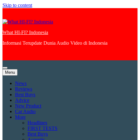
Skip to content
What HI-FI? Indonesia
Informasi Terupdate Dunia Audio Video di Indonesia
Menu
News
Reviews
Best Buys
Advice
New Product
Car Audio
More
Headlines
FIRST TESTS
Best Buys
Acoustic