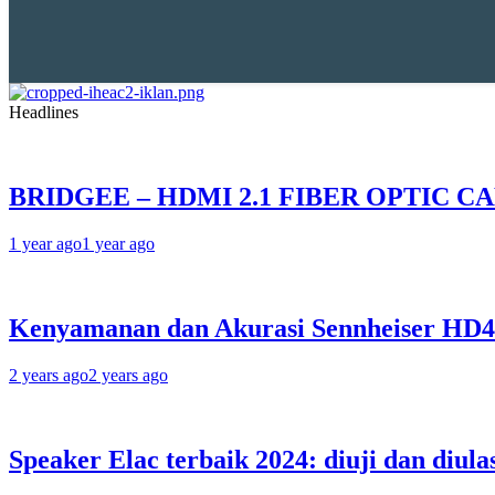
Headlines
BRIDGEE – HDMI 2.1 FIBER OPTIC C
1 year ago
1 year ago
Kenyamanan dan Akurasi Sennheiser HD
2 years ago
2 years ago
Speaker Elac terbaik 2024: diuji dan diula