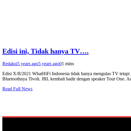
Edisi ini, Tidak hanya TV….
Redaksi
5 years ago
5 years ago
0
1 mins
Edisi X/II/2021 WhatHiFi Indonesia tidak hanya mengulas TV tetapi 
Bluetoothnya Tivoli. JBL kembali hadir dengan speaker Tour One. A
Read Full News