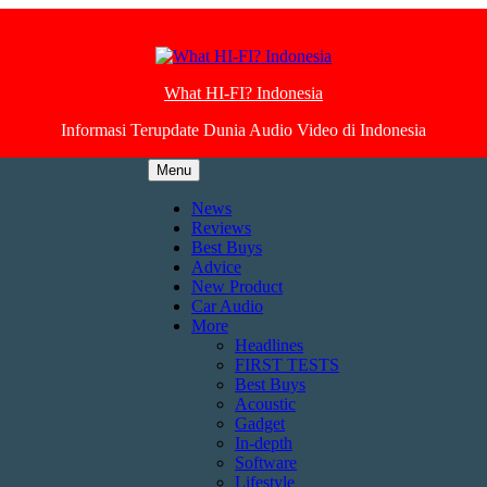
What HI-FI? Indonesia
Informasi Terupdate Dunia Audio Video di Indonesia
Menu
News
Reviews
Best Buys
Advice
New Product
Car Audio
More
Headlines
FIRST TESTS
Best Buys
Acoustic
Gadget
In-depth
Software
Lifestyle