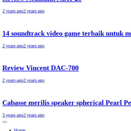
2 years ago
2 years ago
14 soundtrack video game terbaik untuk 
2 years ago
2 years ago
Review Vincent DAC-700
2 years ago
2 years ago
Cabasse merilis speaker spherical Pearl Pe
3 years ago
2 years ago
Home