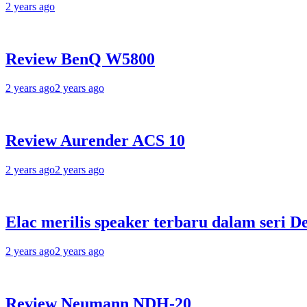
2 years ago
Review BenQ W5800
2 years ago
2 years ago
Review Aurender ACS 10
2 years ago
2 years ago
Elac merilis speaker terbaru dalam seri D
2 years ago
2 years ago
Review Neumann NDH-20