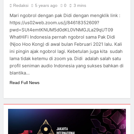
700
Redaksi
5 years ago
0
3 mins
2 Years Ago
Mari ngobrol dengan pak Didi dengan mengklik link :
Cabasse merilis speaker
https://us02web.zoom.us/j/84618352609?
spherical Pearl Pelegrina
edisi terbatas
pwd=SUt4emtKNUM5d0dKL0VNMGJLa29qUT09
3 Years Ago
WhatHiFi Indonesia pernah ngobrol sama Pak Didi
(Njoo Hoo Kong) di awal bulan Februari 2021 lalu. Kali
ini pingin ajak ngobrol lagi. Kebetulan juga kita sudah
lama tidak ketemu di zoom ya. Didi adalah salah satu
profil seniman audio Indonesia yang sukses bahkan di
blantika…
Read Full News