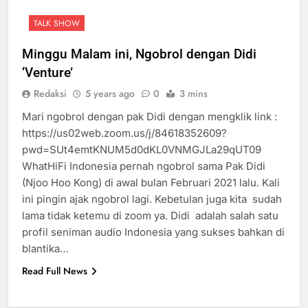
TALK SHOW
Minggu Malam ini, Ngobrol dengan Didi
‘Venture’
Redaksi
5 years ago
0
3 mins
Mari ngobrol dengan pak Didi dengan mengklik link :
https://us02web.zoom.us/j/84618352609?
pwd=SUt4emtKNUM5d0dKL0VNMGJLa29qUT09
WhatHiFi Indonesia pernah ngobrol sama Pak Didi
(Njoo Hoo Kong) di awal bulan Februari 2021 lalu. Kali
ini pingin ajak ngobrol lagi. Kebetulan juga kita sudah
lama tidak ketemu di zoom ya. Didi adalah salah satu
profil seniman audio Indonesia yang sukses bahkan di
blantika…
Read Full News