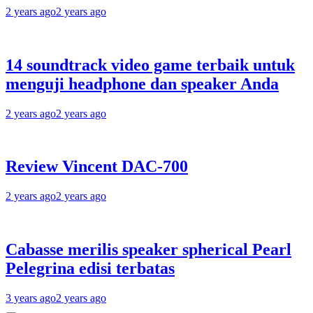
2 years ago
2 years ago
14 soundtrack video game terbaik untuk
menguji headphone dan speaker Anda
2 years ago
2 years ago
Review Vincent DAC-700
2 years ago
2 years ago
Cabasse merilis speaker spherical Pearl
Pelegrina edisi terbatas
3 years ago
2 years ago