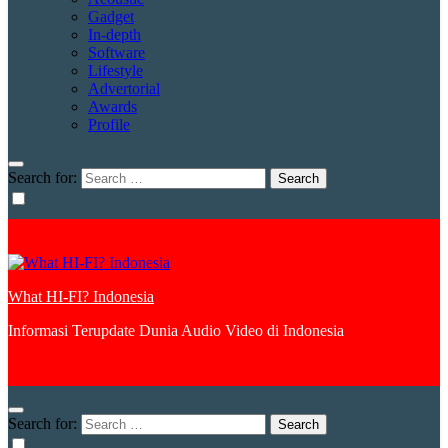
Gadget
In-depth
Software
Lifestyle
Advertorial
Awards
Profile
Search for:
What HI-FI? Indonesia
Informasi Terupdate Dunia Audio Video di Indonesia
Search for: