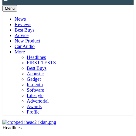
Menu
News
Reviews
Best Buys
Advice
New Product
Car Audio
More
Headlines
FIRST TESTS
Best Buys
Acoustic
Gadget
In-depth
Software
Lifestyle
Advertorial
Awards
Profile
Headlines