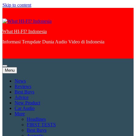
Skip to content
What HI-FI? Indonesia
Informasi Terupdate Dunia Audio Video di Indonesia
Menu
News
Reviews
Best Buys
Advice
New Product
Car Audio
More
Headlines
FIRST TESTS
Best Buys
Acoustic