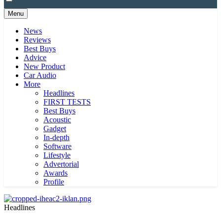
Menu
News
Reviews
Best Buys
Advice
New Product
Car Audio
More
Headlines
FIRST TESTS
Best Buys
Acoustic
Gadget
In-depth
Software
Lifestyle
Advertorial
Awards
Profile
Headlines