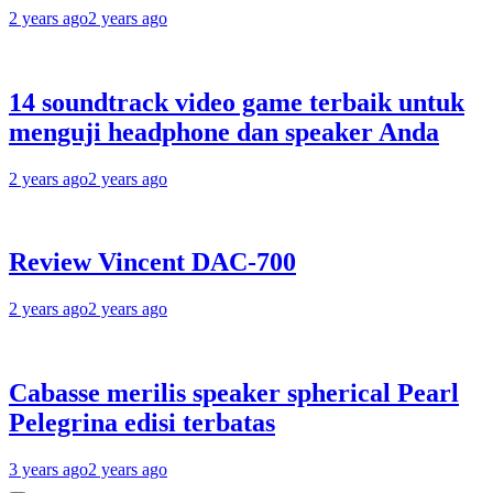
2 years ago
2 years ago
14 soundtrack video game terbaik untuk
menguji headphone dan speaker Anda
2 years ago
2 years ago
Review Vincent DAC-700
2 years ago
2 years ago
Cabasse merilis speaker spherical Pearl
Pelegrina edisi terbatas
3 years ago
2 years ago