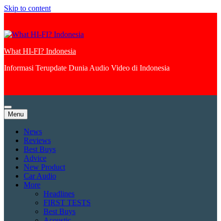
Skip to content
What HI-FI? Indonesia
Informasi Terupdate Dunia Audio Video di Indonesia
Menu
News
Reviews
Best Buys
Advice
New Product
Car Audio
More
Headlines
FIRST TESTS
Best Buys
Acoustic