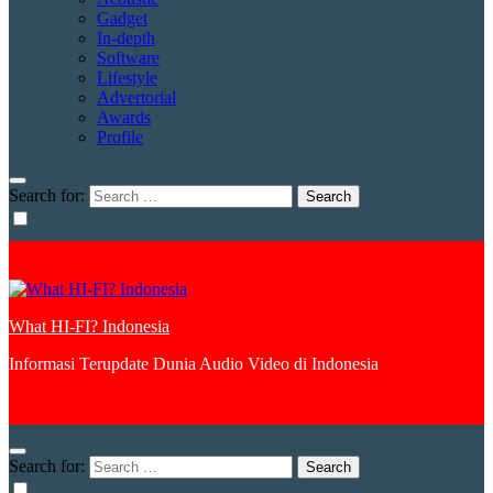
Gadget
In-depth
Software
Lifestyle
Advertorial
Awards
Profile
Search for:
What HI-FI? Indonesia
Informasi Terupdate Dunia Audio Video di Indonesia
Search for: