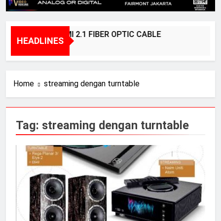
BRIDGEE – HDMI 2.1 FIBER OPTIC CABLE
K
HEADLINES
1 Year Ago
2 
Home
streaming dengan turntable
Tag:
streaming dengan turntable