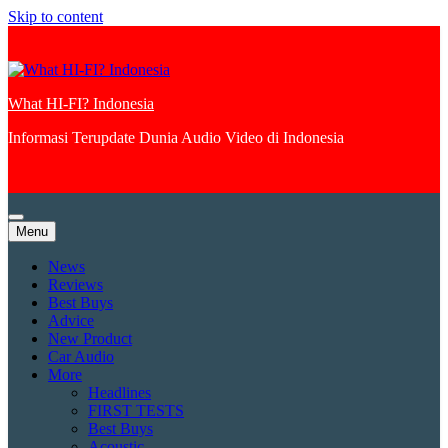
Skip to content
What HI-FI? Indonesia
Informasi Terupdate Dunia Audio Video di Indonesia
Menu
News
Reviews
Best Buys
Advice
New Product
Car Audio
More
Headlines
FIRST TESTS
Best Buys
Acoustic