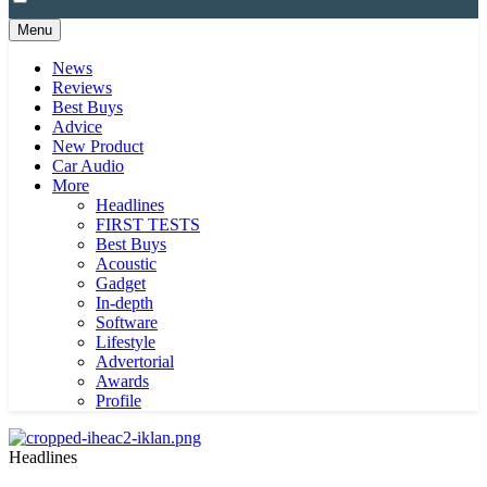
Menu
News
Reviews
Best Buys
Advice
New Product
Car Audio
More
Headlines
FIRST TESTS
Best Buys
Acoustic
Gadget
In-depth
Software
Lifestyle
Advertorial
Awards
Profile
Headlines