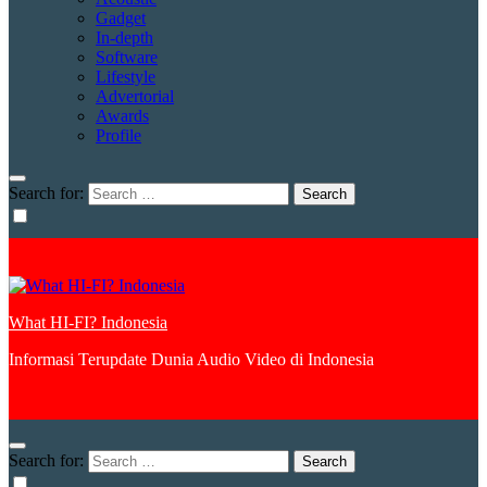
Gadget
In-depth
Software
Lifestyle
Advertorial
Awards
Profile
Search for:
What HI-FI? Indonesia
Informasi Terupdate Dunia Audio Video di Indonesia
Search for: