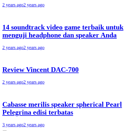
2 years ago
2 years ago
14 soundtrack video game terbaik untuk
menguji headphone dan speaker Anda
2 years ago
2 years ago
Review Vincent DAC-700
2 years ago
2 years ago
Cabasse merilis speaker spherical Pearl
Pelegrina edisi terbatas
3 years ago
2 years ago