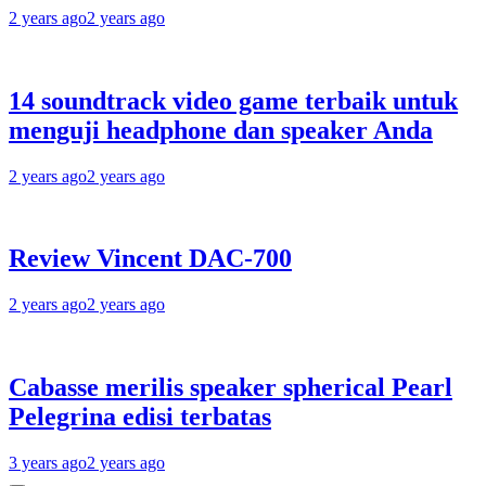
2 years ago
2 years ago
14 soundtrack video game terbaik untuk
menguji headphone dan speaker Anda
2 years ago
2 years ago
Review Vincent DAC-700
2 years ago
2 years ago
Cabasse merilis speaker spherical Pearl
Pelegrina edisi terbatas
3 years ago
2 years ago