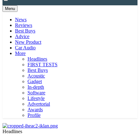
Menu
News
Reviews
Best Buys
Advice
New Product
Car Audio
More
Headlines
FIRST TESTS
Best Buys
Acoustic
Gadget
In-depth
Software
Lifestyle
Advertorial
Awards
Profile
Headlines