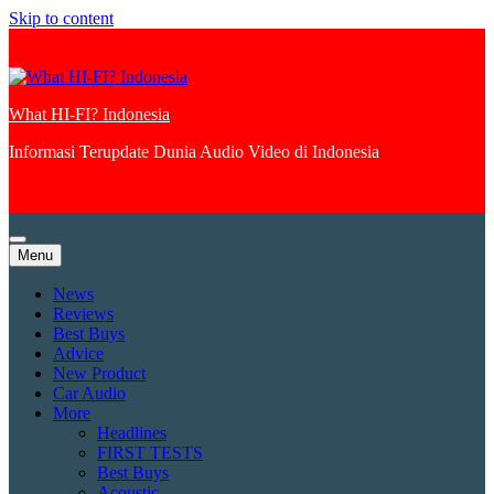
Skip to content
What HI-FI? Indonesia
Informasi Terupdate Dunia Audio Video di Indonesia
Menu
News
Reviews
Best Buys
Advice
New Product
Car Audio
More
Headlines
FIRST TESTS
Best Buys
Acoustic