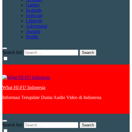
Gadget
In-depth
Software
Lifestyle
Advertorial
Awards
Profile
Search for:
What HI-FI? Indonesia
Informasi Terupdate Dunia Audio Video di Indonesia
Search for: