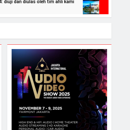
an diulas oleh tim ahli kami
Review BenQ W5
2 Years Ago