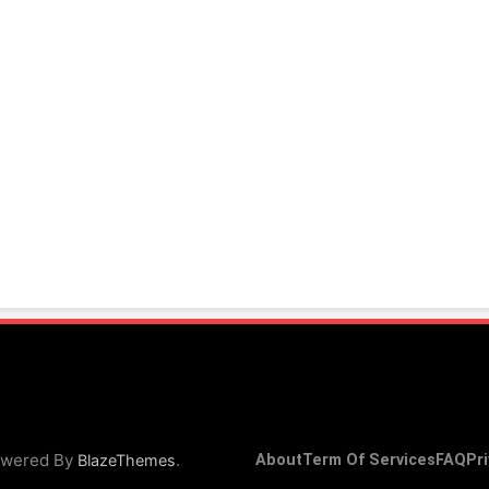
Powered By
.
BlazeThemes
About
Term Of Services
FAQ
Pri