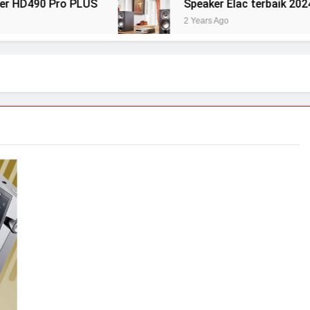
0 Pro PLUS
Speaker Elac terbaik 2024: diuji d
2 Years Ago