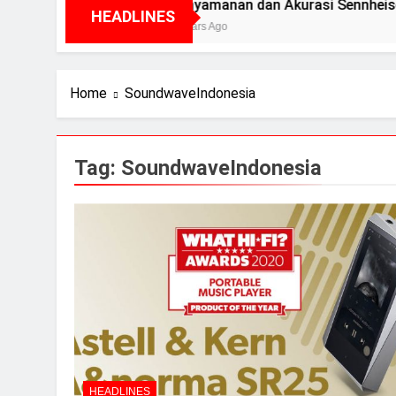
E
Kenyamanan dan Akurasi Sennheiser HD49
HEADLINES
2 Years Ago
Home
SoundwaveIndonesia
Tag:
SoundwaveIndonesia
HEADLINES