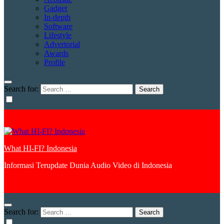
Gadget
In-depth
Software
Lifestyle
Advertorial
Awards
Profile
Search for:
What HI-FI? Indonesia
Informasi Terupdate Dunia Audio Video di Indonesia
Search for: