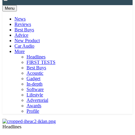
Menu
News
Reviews
Best Buys
Advice
New Product
Car Audio
More
Headlines
FIRST TESTS
Best Buys
Acoustic
Gadget
In-depth
Software
Lifestyle
Advertorial
Awards
Profile
Headlines