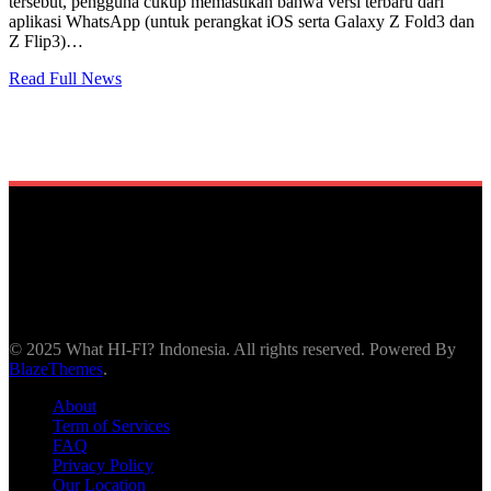
tersebut, pengguna cukup memastikan bahwa versi terbaru dari
aplikasi WhatsApp (untuk perangkat iOS serta Galaxy Z Fold3 dan
Z Flip3)…
Read Full News
© 2025 What HI-FI? Indonesia. All rights reserved. Powered By
BlazeThemes
.
About
Term of Services
FAQ
Privacy Policy
Our Location