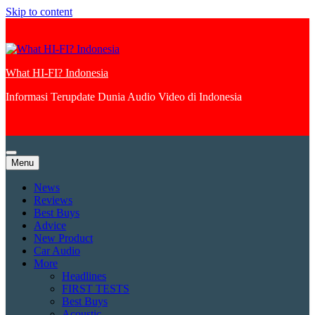
Skip to content
What HI-FI? Indonesia
Informasi Terupdate Dunia Audio Video di Indonesia
Menu
News
Reviews
Best Buys
Advice
New Product
Car Audio
More
Headlines
FIRST TESTS
Best Buys
Acoustic