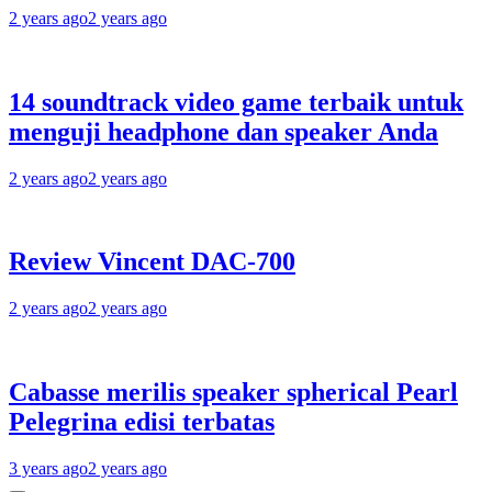
2 years ago
2 years ago
14 soundtrack video game terbaik untuk
menguji headphone dan speaker Anda
2 years ago
2 years ago
Review Vincent DAC-700
2 years ago
2 years ago
Cabasse merilis speaker spherical Pearl
Pelegrina edisi terbatas
3 years ago
2 years ago