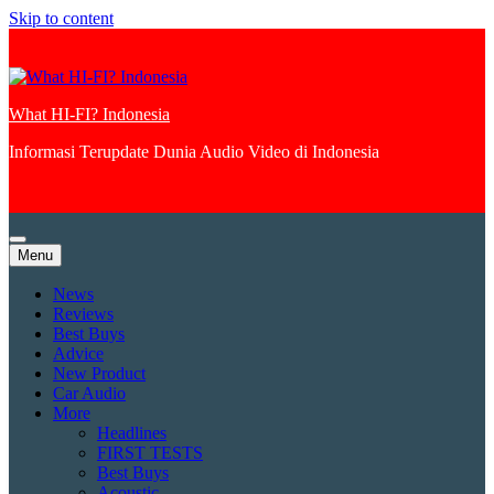
Skip to content
What HI-FI? Indonesia
Informasi Terupdate Dunia Audio Video di Indonesia
Menu
News
Reviews
Best Buys
Advice
New Product
Car Audio
More
Headlines
FIRST TESTS
Best Buys
Acoustic