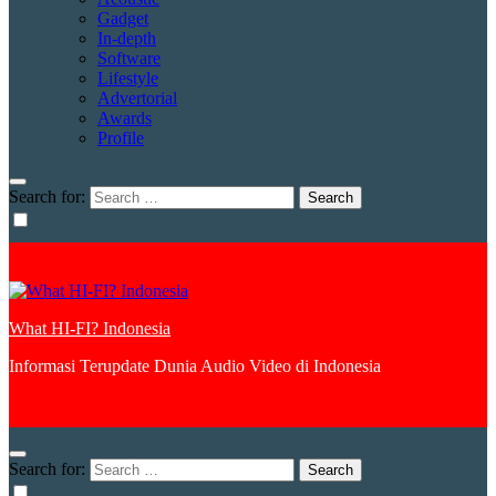
Gadget
In-depth
Software
Lifestyle
Advertorial
Awards
Profile
Search for:
What HI-FI? Indonesia
Informasi Terupdate Dunia Audio Video di Indonesia
Search for: