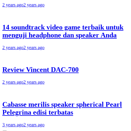
2 years ago
2 years ago
14 soundtrack video game terbaik untuk
menguji headphone dan speaker Anda
2 years ago
2 years ago
Review Vincent DAC-700
2 years ago
2 years ago
Cabasse merilis speaker spherical Pearl
Pelegrina edisi terbatas
3 years ago
2 years ago