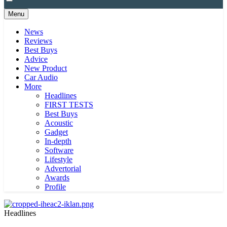
Menu
News
Reviews
Best Buys
Advice
New Product
Car Audio
More
Headlines
FIRST TESTS
Best Buys
Acoustic
Gadget
In-depth
Software
Lifestyle
Advertorial
Awards
Profile
Headlines