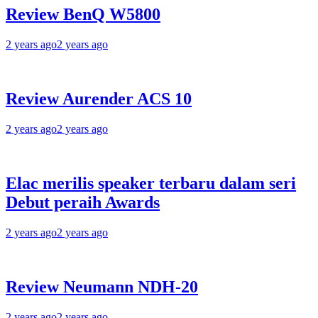
Review BenQ W5800
2 years ago
2 years ago
Review Aurender ACS 10
2 years ago
2 years ago
Elac merilis speaker terbaru dalam seri
Debut peraih Awards
2 years ago
2 years ago
Review Neumann NDH-20
2 years ago
2 years ago