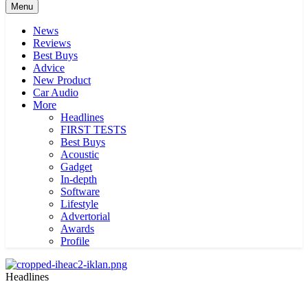
Menu
News
Reviews
Best Buys
Advice
New Product
Car Audio
More
Headlines
FIRST TESTS
Best Buys
Acoustic
Gadget
In-depth
Software
Lifestyle
Advertorial
Awards
Profile
Headlines