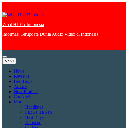
Skip
to
content
What HI-FI? Indonesia
Informasi Terupdate Dunia Audio Video di Indonesia
Menu
News
Reviews
Best Buys
Advice
New Product
Car Audio
More
Headlines
FIRST TESTS
Best Buys
Acoustic
Gadget