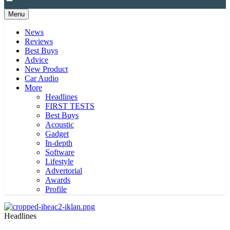
Menu
News
Reviews
Best Buys
Advice
New Product
Car Audio
More
Headlines
FIRST TESTS
Best Buys
Acoustic
Gadget
In-depth
Software
Lifestyle
Advertorial
Awards
Profile
Headlines