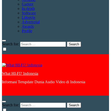
Gadget
In-depth
Software
Lifestyle
Advertorial
Awards
Profile
Search for:
What HI-FI? Indonesia
Informasi Terupdate Dunia Audio Video di Indonesia
Search for: