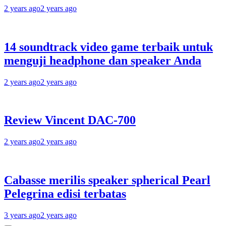
2 years ago
2 years ago
14 soundtrack video game terbaik untuk
menguji headphone dan speaker Anda
2 years ago
2 years ago
Review Vincent DAC-700
2 years ago
2 years ago
Cabasse merilis speaker spherical Pearl
Pelegrina edisi terbatas
3 years ago
2 years ago