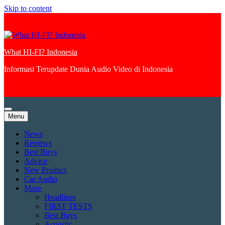
Skip to content
What HI-FI? Indonesia
Informasi Terupdate Dunia Audio Video di Indonesia
Menu
News
Reviews
Best Buys
Advice
New Product
Car Audio
More
Headlines
FIRST TESTS
Best Buys
Acoustic