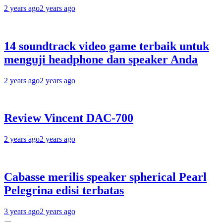
2 years ago
2 years ago
14 soundtrack video game terbaik untuk
menguji headphone dan speaker Anda
2 years ago
2 years ago
Review Vincent DAC-700
2 years ago
2 years ago
Cabasse merilis speaker spherical Pearl
Pelegrina edisi terbatas
3 years ago
2 years ago