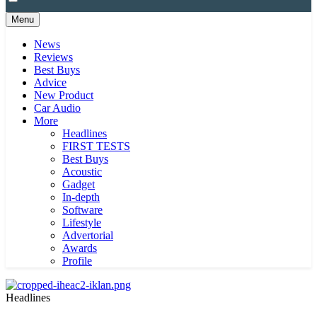
Menu
News
Reviews
Best Buys
Advice
New Product
Car Audio
More
Headlines
FIRST TESTS
Best Buys
Acoustic
Gadget
In-depth
Software
Lifestyle
Advertorial
Awards
Profile
Headlines