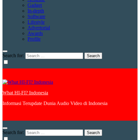
Gadget
In-depth
Software
Lifestyle
Advertorial
Awards
Profile
Search for:
What HI-FI? Indonesia
Informasi Terupdate Dunia Audio Video di Indonesia
Search for: