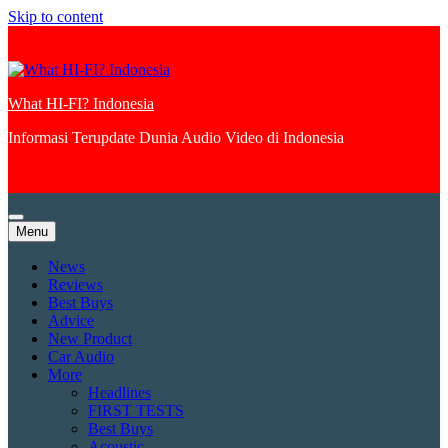
Skip to content
What HI-FI? Indonesia
Informasi Terupdate Dunia Audio Video di Indonesia
Menu
News
Reviews
Best Buys
Advice
New Product
Car Audio
More
Headlines
FIRST TESTS
Best Buys
Acoustic