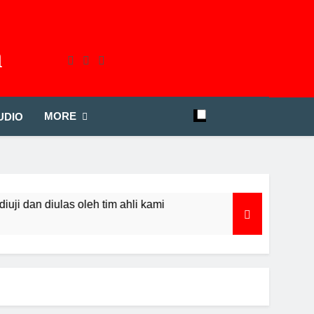
a
MORE
UDIO
 dan diulas oleh tim ahli kami
Review BenQ 
2 Years Ago