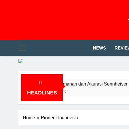
NEWS
REVIE
BLE
Kenyamanan dan Akurasi Sennheiser HD
2 Years Ago
HEADLINES
Home
Pioneer Indonesia