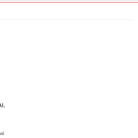
I,
al