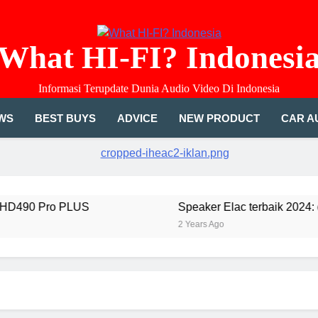
What HI-FI? Indonesi
Informasi Terupdate Dunia Audio Video Di Indonesia
WS
BEST BUYS
ADVICE
NEW PRODUCT
CAR A
490 Pro PLUS
Speaker Elac terbaik 2024: diuji
2 Years Ago