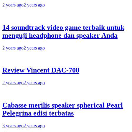
2 years ago
2 years ago
14 soundtrack video game terbaik untuk
menguji headphone dan speaker Anda
2 years ago
2 years ago
Review Vincent DAC-700
2 years ago
2 years ago
Cabasse merilis speaker spherical Pearl
Pelegrina edisi terbatas
3 years ago
2 years ago