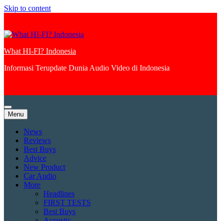
Skip to content
What HI-FI? Indonesia
Informasi Terupdate Dunia Audio Video di Indonesia
Menu
News
Reviews
Best Buys
Advice
New Product
Car Audio
More
Headlines
FIRST TESTS
Best Buys
Acoustic