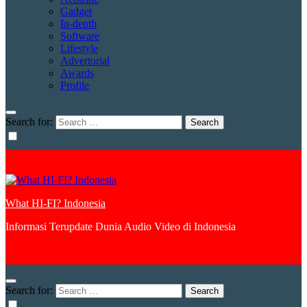
Gadget
In-depth
Software
Lifestyle
Advertorial
Awards
Profile
Search for:
What HI-FI? Indonesia
Informasi Terupdate Dunia Audio Video di Indonesia
Search for: