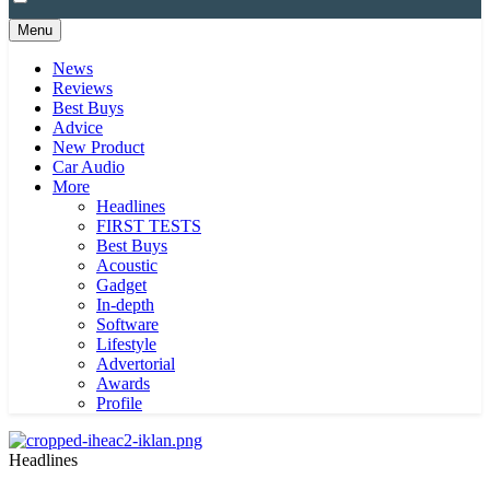
Menu
News
Reviews
Best Buys
Advice
New Product
Car Audio
More
Headlines
FIRST TESTS
Best Buys
Acoustic
Gadget
In-depth
Software
Lifestyle
Advertorial
Awards
Profile
Headlines