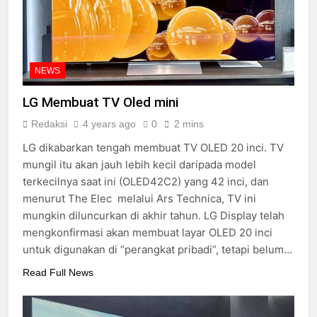
peraih Awards
2 Years Ago
Review Neumann NDH-
20
2 Years Ago
NEWS
14 soundtrack video game
terbaik untuk menguji
LG Membuat TV Oled mini
headphone dan speaker
2 Years Ago
Anda
Redaksi
4 years ago
0
2 mins
Review Vincent DAC-
700
LG dikabarkan tengah membuat TV OLED 20 inci. TV
2 Years Ago
mungil itu akan jauh lebih kecil daripada model
Cabasse merilis speaker
terkecilnya saat ini (OLED42C2) yang 42 inci, dan
spherical Pearl Pelegrina
menurut The Elec melalui Ars Technica, TV ini
edisi terbatas
3 Years Ago
mungkin diluncurkan di akhir tahun. LG Display telah
mengkonfirmasi akan membuat layar OLED 20 inci
untuk digunakan di “perangkat pribadi”, tetapi belum…
Read Full News