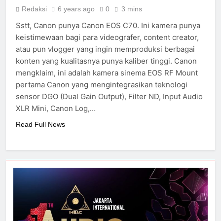
700
Redaksi
6 years ago
0
3 mins
2 Years Ago
Sstt, Canon punya Canon EOS C70. Ini kamera punya
Cabasse merilis speaker
keistimewaan bagi para videografer, content creator,
spherical Pearl Pelegrina
edisi terbatas
atau pun vlogger yang ingin memproduksi berbagai
3 Years Ago
konten yang kualitasnya punya kaliber tinggi. Canon
mengklaim, ini adalah kamera sinema EOS RF Mount
pertama Canon yang mengintegrasikan teknologi
sensor DGO (Dual Gain Output), Filter ND, Input Audio
XLR Mini, Canon Log,…
Read Full News