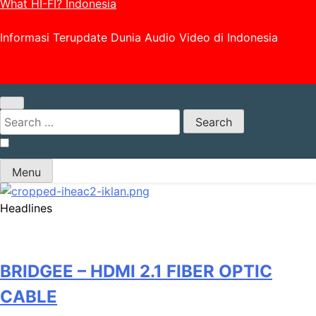
What HI-FI? Indonesia
Informasi Terupdate Dunia Audio Video di Indonesia
Search
for:
Menu
Headlines
BRIDGEE – HDMI 2.1 FIBER OPTIC
CABLE