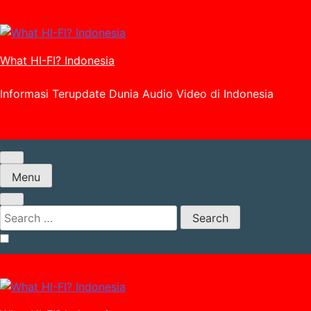
Skip
to
content
What HI-FI? Indonesia
Informasi Terupdate Dunia Audio Video di Indonesia
Menu
Search
for: