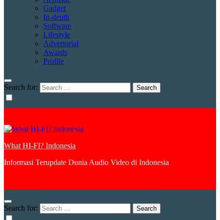
Gadget
In-depth
Software
Lifestyle
Advertorial
Awards
Profile
Search for:
What HI-FI? Indonesia
Informasi Terupdate Dunia Audio Video di Indonesia
Search for: