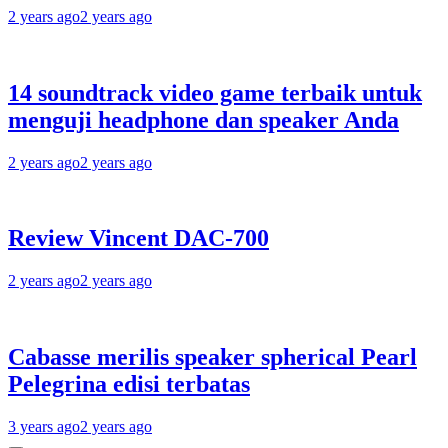
2 years ago
2 years ago
14 soundtrack video game terbaik untuk
menguji headphone dan speaker Anda
2 years ago
2 years ago
Review Vincent DAC-700
2 years ago
2 years ago
Cabasse merilis speaker spherical Pearl
Pelegrina edisi terbatas
3 years ago
2 years ago