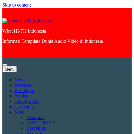
Skip to content
What HI-FI? Indonesia
Informasi Terupdate Dunia Audio Video di Indonesia
Menu
News
Reviews
Best Buys
Advice
New Product
Car Audio
More
Headlines
FIRST TESTS
Best Buys
Acoustic