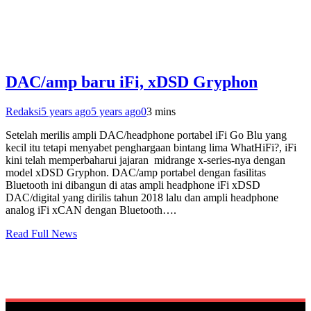
DAC/amp baru iFi, xDSD Gryphon
Redaksi
5 years ago
5 years ago
0
3 mins
Setelah merilis ampli DAC/headphone portabel iFi Go Blu yang
kecil itu tetapi menyabet penghargaan bintang lima WhatHiFi?, iFi
kini telah memperbaharui jajaran midrange x-series-nya dengan
model xDSD Gryphon. DAC/amp portabel dengan fasilitas
Bluetooth ini dibangun di atas ampli headphone iFi xDSD
DAC/digital yang dirilis tahun 2018 lalu dan ampli headphone
analog iFi xCAN dengan Bluetooth….
Read Full News