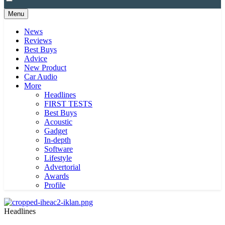
Menu
News
Reviews
Best Buys
Advice
New Product
Car Audio
More
Headlines
FIRST TESTS
Best Buys
Acoustic
Gadget
In-depth
Software
Lifestyle
Advertorial
Awards
Profile
Headlines