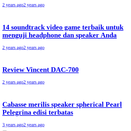
2 years ago
2 years ago
14 soundtrack video game terbaik untuk
menguji headphone dan speaker Anda
2 years ago
2 years ago
Review Vincent DAC-700
2 years ago
2 years ago
Cabasse merilis speaker spherical Pearl
Pelegrina edisi terbatas
3 years ago
2 years ago