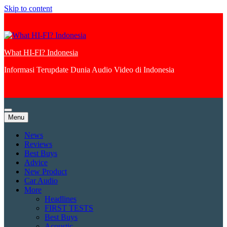
Skip to content
What HI-FI? Indonesia
Informasi Terupdate Dunia Audio Video di Indonesia
Menu
News
Reviews
Best Buys
Advice
New Product
Car Audio
More
Headlines
FIRST TESTS
Best Buys
Acoustic