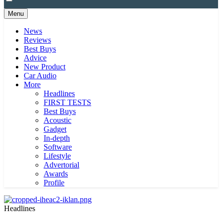
Menu
News
Reviews
Best Buys
Advice
New Product
Car Audio
More
Headlines
FIRST TESTS
Best Buys
Acoustic
Gadget
In-depth
Software
Lifestyle
Advertorial
Awards
Profile
Headlines