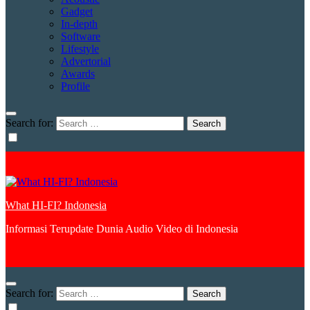
Gadget
In-depth
Software
Lifestyle
Advertorial
Awards
Profile
Search for:
What HI-FI? Indonesia
Informasi Terupdate Dunia Audio Video di Indonesia
Search for: