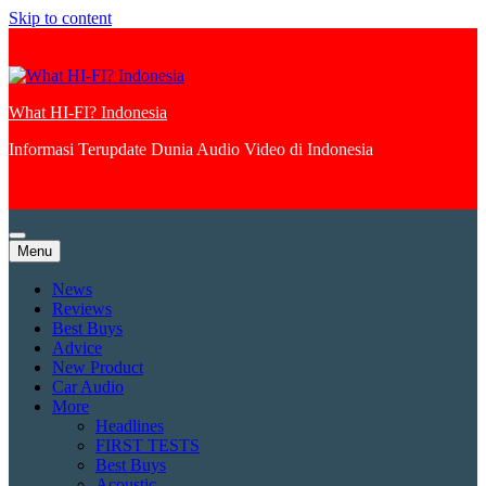
Skip to content
What HI-FI? Indonesia
Informasi Terupdate Dunia Audio Video di Indonesia
Menu
News
Reviews
Best Buys
Advice
New Product
Car Audio
More
Headlines
FIRST TESTS
Best Buys
Acoustic