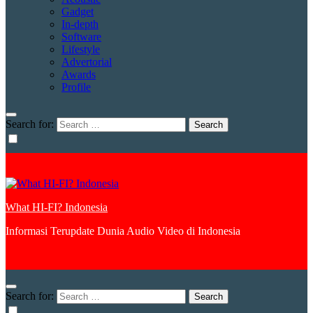
Gadget
In-depth
Software
Lifestyle
Advertorial
Awards
Profile
Search for:
What HI-FI? Indonesia
Informasi Terupdate Dunia Audio Video di Indonesia
Search for: