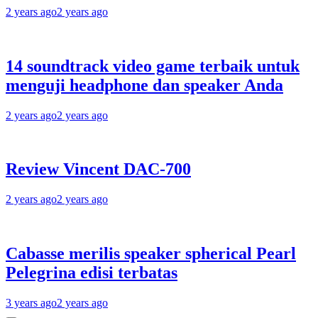
2 years ago
2 years ago
14 soundtrack video game terbaik untuk
menguji headphone dan speaker Anda
2 years ago
2 years ago
Review Vincent DAC-700
2 years ago
2 years ago
Cabasse merilis speaker spherical Pearl
Pelegrina edisi terbatas
3 years ago
2 years ago