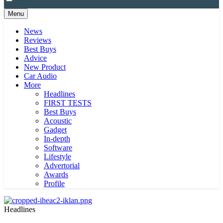
Menu
News
Reviews
Best Buys
Advice
New Product
Car Audio
More
Headlines
FIRST TESTS
Best Buys
Acoustic
Gadget
In-depth
Software
Lifestyle
Advertorial
Awards
Profile
Headlines