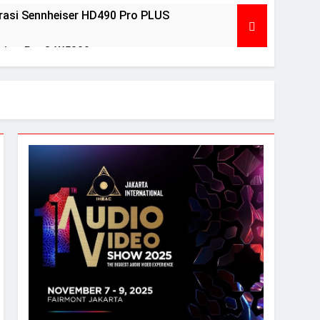
asi Sennheiser HD490 Pro PLUS
view BenQ W5800
ears Ago
ri Debut peraih Awards
ntuk menguji headphone dan speaker Anda
l Pelegrina edisi terbatas