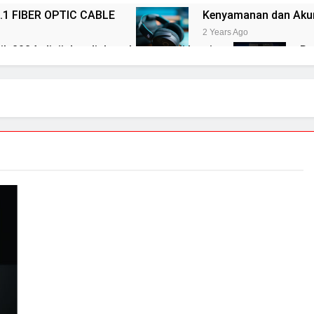
.1 FIBER OPTIC CABLE
Kenyamanan dan Akur
2 Years Ago
k 2024: diuji dan diulas oleh tim ahli kami
Re
2 Y
ACS 10
Elac merilis speaker terbaru dalam se
2 Years Ago
NDH-20
14 soundtrack video game terbaik u
2 Years Ago
AC-700
Cabasse merilis speaker spherical Pear
3 Years Ago