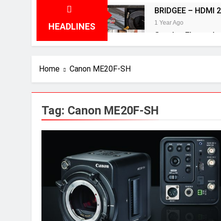
BRIDGEE – HDMI 2
1 Year Ago
HEADLINES
Speaker Elac terbai
2 Years Ago
Review Aurender 
Home
Canon ME20F-SH
2 Years Ago
Review Neumann 
2 Years Ago
Tag:
Canon ME20F-SH
Review Vincent D
2 Years Ago