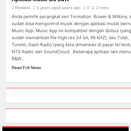
spherical Pearl Pelegrina
edisi terbatas
Redaksi
5 years ago
5 years ago
0
2 mins
3 Years Ago
2 Years Ago
Anda pemilik perangkat seri Formation Bower & Wilkins, k
sudah bisa mengontrol musik dengan aplikasi musik ber
Music App. Music App ini kompatibel dengan Qobuz (yan
sudah memainkan file high res 24 bit, 96 kHZ), lalu Tidal,
TuneIn, Dash Radio (yang bisa dimainkan di pasar tertentu
NTS Radio dan SoundCloud. Beberapa aplikasi lain menu
B&W…
Read Full News