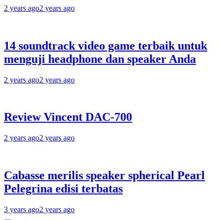
2 years ago
2 years ago
14 soundtrack video game terbaik untuk
menguji headphone dan speaker Anda
2 years ago
2 years ago
Review Vincent DAC-700
2 years ago
2 years ago
Cabasse merilis speaker spherical Pearl
Pelegrina edisi terbatas
3 years ago
2 years ago