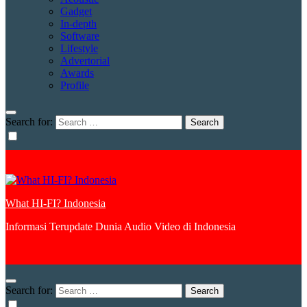
Gadget
In-depth
Software
Lifestyle
Advertorial
Awards
Profile
Search for:
What HI-FI? Indonesia
Informasi Terupdate Dunia Audio Video di Indonesia
Search for: