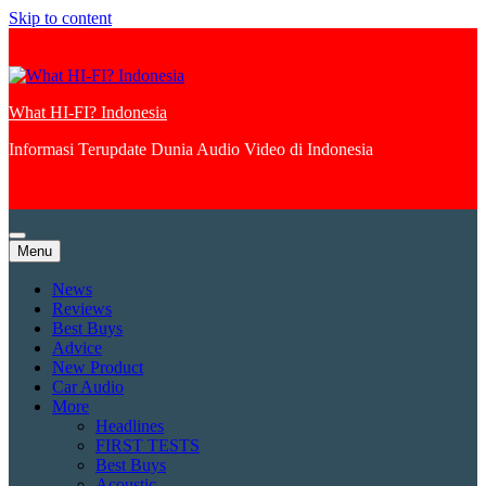
Skip to content
What HI-FI? Indonesia
Informasi Terupdate Dunia Audio Video di Indonesia
Menu
News
Reviews
Best Buys
Advice
New Product
Car Audio
More
Headlines
FIRST TESTS
Best Buys
Acoustic