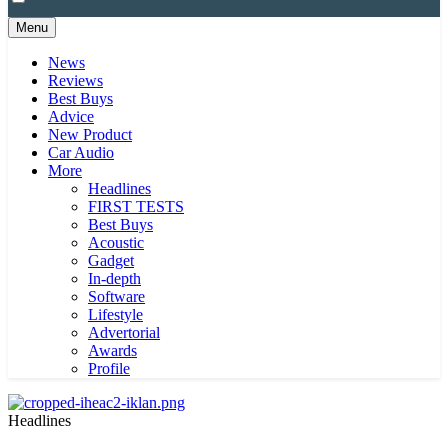
Menu
News
Reviews
Best Buys
Advice
New Product
Car Audio
More
Headlines
FIRST TESTS
Best Buys
Acoustic
Gadget
In-depth
Software
Lifestyle
Advertorial
Awards
Profile
Headlines