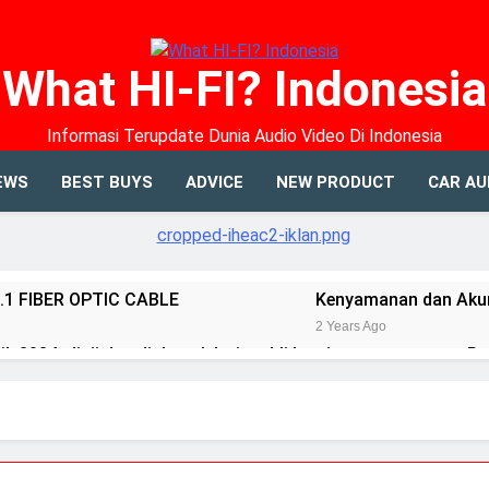
What HI-FI? Indonesia
Informasi Terupdate Dunia Audio Video Di Indonesia
EWS
BEST BUYS
ADVICE
NEW PRODUCT
CAR AU
.1 FIBER OPTIC CABLE
Kenyamanan dan Akur
2 Years Ago
k 2024: diuji dan diulas oleh tim ahli kami
Re
2 Y
ACS 10
Elac merilis speaker terbaru dalam se
2 Years Ago
NDH-20
14 soundtrack video game terbaik u