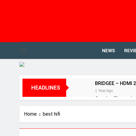
NEWS
REVI
BRIDGEE – HDMI 2
HEADLINES
1 Year Ago
Speaker Elac terbai
2 Years Ago
Review Aurender 
Home
best hifi
2 Years Ago
Review Neumann 