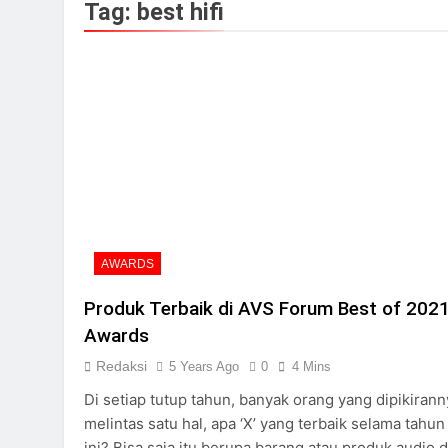
2 Years Ago
Tag:
best hifi
Review Vincent D
2 Years Ago
AWARDS
Produk Terbaik di AVS Forum Best of 202
Awards
Redaksi
5 Years Ago
0
4 Mins
Di setiap tutup tahun, banyak orang yang dipikirann
melintas satu hal, apa ‘X’ yang terbaik selama tahun
ini? Bisa saja itu berupa barang atau produk audio 