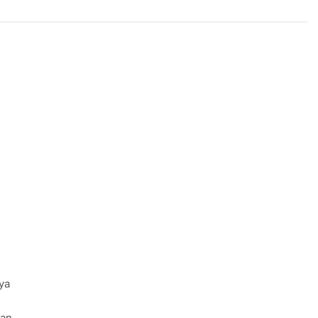
2 Years Ago
AC-700
Cabasse merilis speaker spherical Pear
3 Years Ago
1
ya
dan