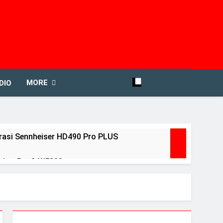
MORE
DIO
asi Sennheiser HD490 Pro PLUS
view BenQ W5800
ears Ago
ri Debut peraih Awards
ntuk menguji headphone dan speaker Anda