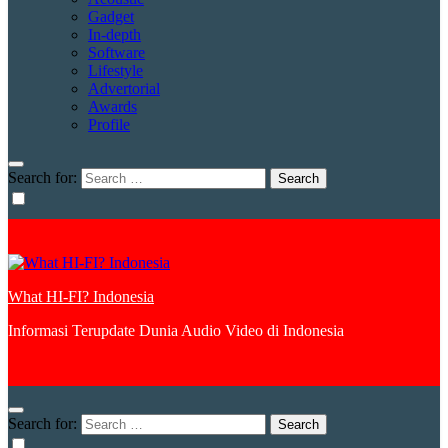
Gadget
In-depth
Software
Lifestyle
Advertorial
Awards
Profile
Search for:
What HI-FI? Indonesia
Informasi Terupdate Dunia Audio Video di Indonesia
Search for: