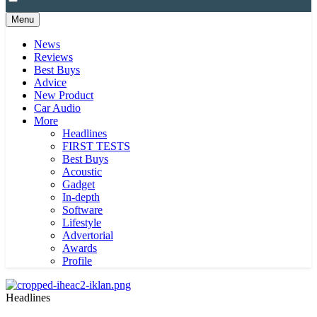
Menu
News
Reviews
Best Buys
Advice
New Product
Car Audio
More
Headlines
FIRST TESTS
Best Buys
Acoustic
Gadget
In-depth
Software
Lifestyle
Advertorial
Awards
Profile
Headlines