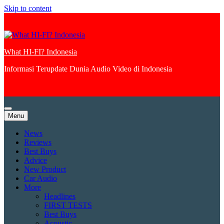
Skip to content
What HI-FI? Indonesia
Informasi Terupdate Dunia Audio Video di Indonesia
Menu
News
Reviews
Best Buys
Advice
New Product
Car Audio
More
Headlines
FIRST TESTS
Best Buys
Acoustic