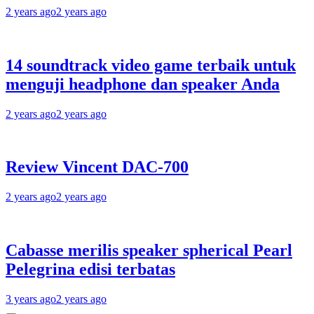
2 years ago
2 years ago
14 soundtrack video game terbaik untuk
menguji headphone dan speaker Anda
2 years ago
2 years ago
Review Vincent DAC-700
2 years ago
2 years ago
Cabasse merilis speaker spherical Pearl
Pelegrina edisi terbatas
3 years ago
2 years ago