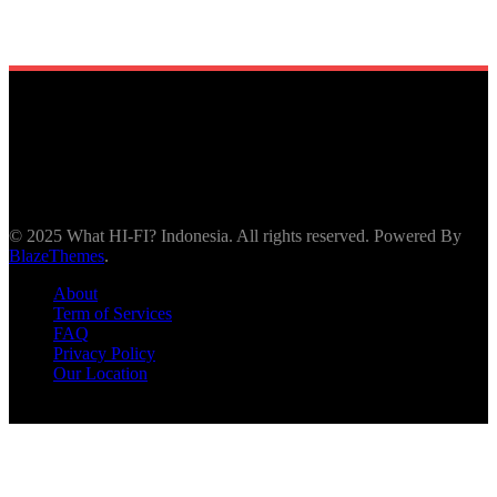
© 2025 What HI-FI? Indonesia. All rights reserved. Powered By
BlazeThemes
.
About
Term of Services
FAQ
Privacy Policy
Our Location