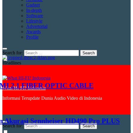
Gadget
In-depth
Software
Lifestyle
Advertorial
Awards
Profile
Search for:
Headlines
2.1 FIBER OPTIC CABLE
What HI-FI? Indonesia
Informasi Terupdate Dunia Audio Video di Indonesia
urasi Sennheiser HD490 Pro PLUS
Search for: