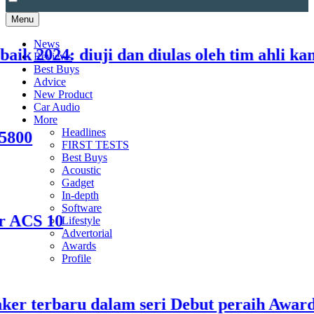
Menu
News
k 2024: diuji dan diulas oleh tim ahli kami
Reviews
Best Buys
Advice
New Product
Car Audio
More
Headlines
00
FIRST TESTS
Best Buys
Acoustic
Gadget
In-depth
Software
CS 10
Lifestyle
Advertorial
Awards
Profile
r terbaru dalam seri Debut peraih Awards