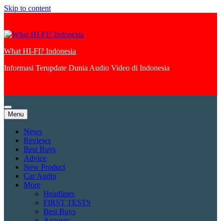
Skip to content
What HI-FI? Indonesia
Informasi Terupdate Dunia Audio Video di Indonesia
Menu
News
Reviews
Best Buys
Advice
New Product
Car Audio
More
Headlines
FIRST TESTS
Best Buys
Acoustic