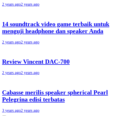
2 years ago
2 years ago
14 soundtrack video game terbaik untuk
menguji headphone dan speaker Anda
2 years ago
2 years ago
Review Vincent DAC-700
2 years ago
2 years ago
Cabasse merilis speaker spherical Pearl
Pelegrina edisi terbatas
3 years ago
2 years ago