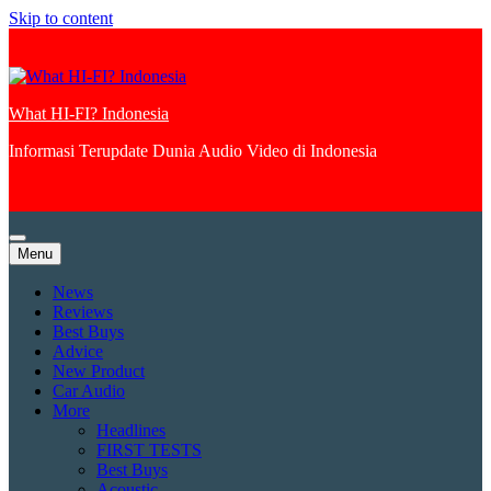
Skip to content
What HI-FI? Indonesia
Informasi Terupdate Dunia Audio Video di Indonesia
Menu
News
Reviews
Best Buys
Advice
New Product
Car Audio
More
Headlines
FIRST TESTS
Best Buys
Acoustic