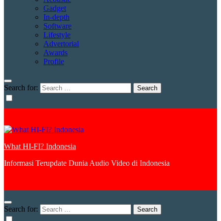
Gadget
In-depth
Software
Lifestyle
Advertorial
Awards
Profile
Search for:
What HI-FI? Indonesia
Informasi Terupdate Dunia Audio Video di Indonesia
Search for: