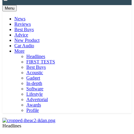
Menu
News
Reviews
Best Buys
Advice
New Product
Car Audio
More
Headlines
FIRST TESTS
Best Buys
Acoustic
Gadget
In-depth
Software
Lifestyle
Advertorial
Awards
Profile
Headlines