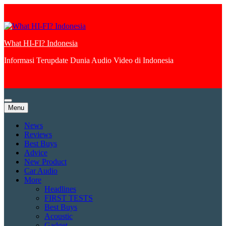
Skip
to
content
What HI-FI? Indonesia
Informasi Terupdate Dunia Audio Video di Indonesia
Menu
News
Reviews
Best Buys
Advice
New Product
Car Audio
More
Headlines
FIRST TESTS
Best Buys
Acoustic
Gadget