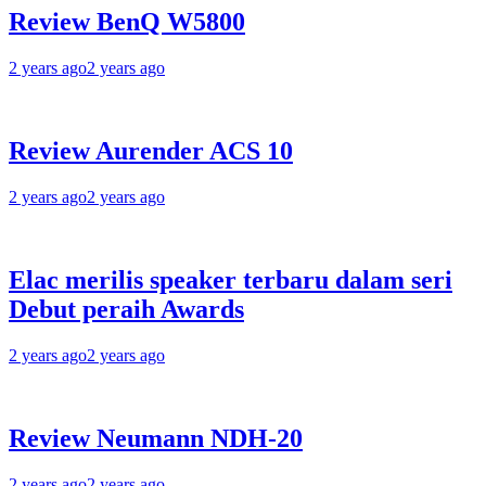
Review BenQ W5800
2 years ago
2 years ago
Review Aurender ACS 10
2 years ago
2 years ago
Elac merilis speaker terbaru dalam seri
Debut peraih Awards
2 years ago
2 years ago
Review Neumann NDH-20
2 years ago
2 years ago