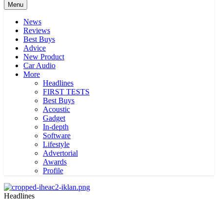
Menu
News
Reviews
Best Buys
Advice
New Product
Car Audio
More
Headlines
FIRST TESTS
Best Buys
Acoustic
Gadget
In-depth
Software
Lifestyle
Advertorial
Awards
Profile
Headlines