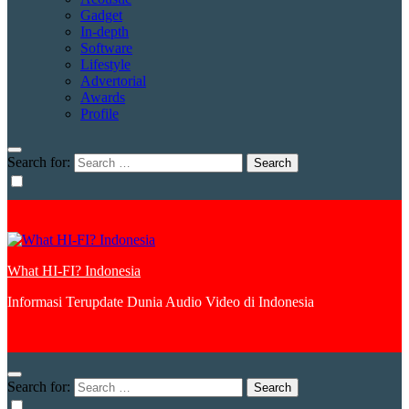
Gadget
In-depth
Software
Lifestyle
Advertorial
Awards
Profile
Search for:
What HI-FI? Indonesia
Informasi Terupdate Dunia Audio Video di Indonesia
Search for: