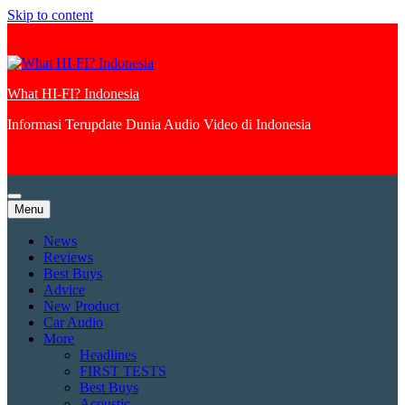
Skip to content
What HI-FI? Indonesia
Informasi Terupdate Dunia Audio Video di Indonesia
Menu
News
Reviews
Best Buys
Advice
New Product
Car Audio
More
Headlines
FIRST TESTS
Best Buys
Acoustic