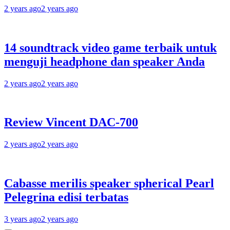
2 years ago
2 years ago
14 soundtrack video game terbaik untuk
menguji headphone dan speaker Anda
2 years ago
2 years ago
Review Vincent DAC-700
2 years ago
2 years ago
Cabasse merilis speaker spherical Pearl
Pelegrina edisi terbatas
3 years ago
2 years ago