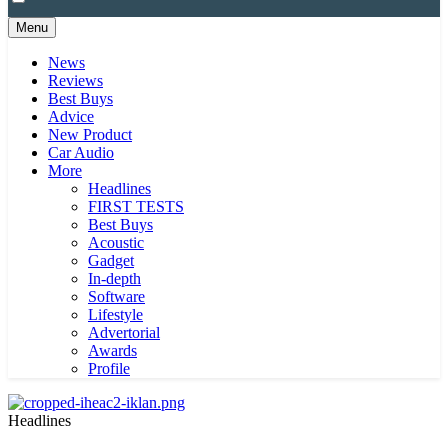
Menu
News
Reviews
Best Buys
Advice
New Product
Car Audio
More
Headlines
FIRST TESTS
Best Buys
Acoustic
Gadget
In-depth
Software
Lifestyle
Advertorial
Awards
Profile
Headlines