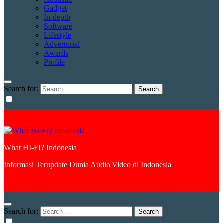
Gadget
In-depth
Software
Lifestyle
Advertorial
Awards
Profile
Search for:
What HI-FI? Indonesia
Informasi Terupdate Dunia Audio Video di Indonesia
Search for: