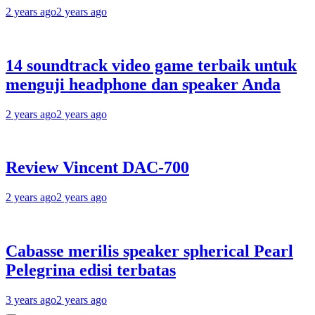
2 years ago
2 years ago
14 soundtrack video game terbaik untuk
menguji headphone dan speaker Anda
2 years ago
2 years ago
Review Vincent DAC-700
2 years ago
2 years ago
Cabasse merilis speaker spherical Pearl
Pelegrina edisi terbatas
3 years ago
2 years ago