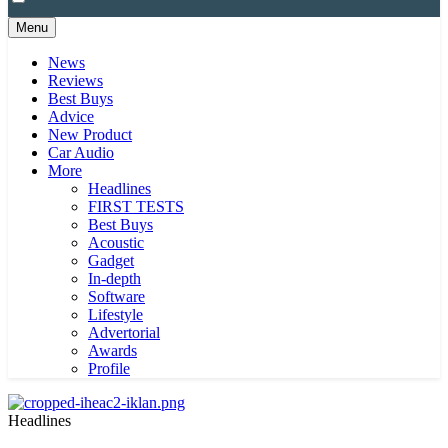
Menu
News
Reviews
Best Buys
Advice
New Product
Car Audio
More
Headlines
FIRST TESTS
Best Buys
Acoustic
Gadget
In-depth
Software
Lifestyle
Advertorial
Awards
Profile
Headlines