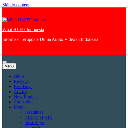
Skip to content
What HI-FI? Indonesia
Informasi Terupdate Dunia Audio Video di Indonesia
Menu
News
Reviews
Best Buys
Advice
New Product
Car Audio
More
Headlines
FIRST TESTS
Best Buys
Acoustic