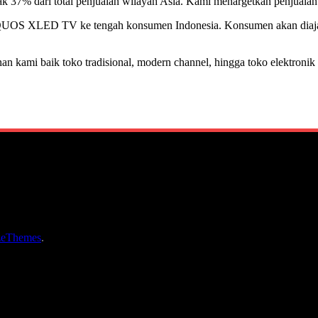
yak 37% dari total penjualan wilayah Asia. Kami menargetkan penjualan
QUOS XLED TV ke tengah konsumen Indonesia. Konsumen akan diajak
anan kami baik toko tradisional, modern channel, hingga toko elektroni
zeThemes
.