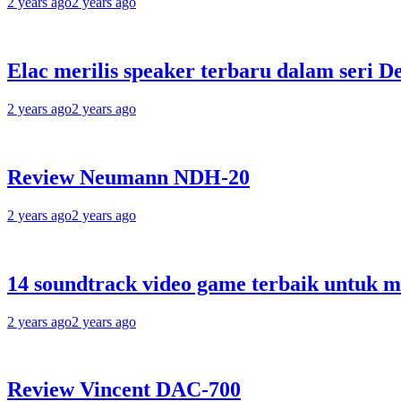
2 years ago
2 years ago
Elac merilis speaker terbaru dalam seri D
2 years ago
2 years ago
Review Neumann NDH-20
2 years ago
2 years ago
14 soundtrack video game terbaik untuk 
2 years ago
2 years ago
Review Vincent DAC-700