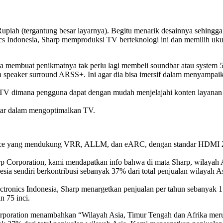
n Rupiah (tergantung besar layarnya). Begitu menarik desainnya sehingg
nics Indonesia, Sharp memproduksi TV berteknologi ini dan memilih u
aja membuat penikmatnya tak perlu lagi membeli soundbar atau system 5
ngan speaker surround ARSS+. Ini agar dia bisa imersif dalam menyampai
V dimana pengguna dapat dengan mudah menjelajahi konten layanan stre
ntar dalam mengoptimalkan TV.
erface yang mendukung VRR, ALLM, dan eARC, dengan standar HDMI 
p Corporation, kami mendapatkan info bahwa di mata Sharp, wilayah A
nesia sendiri berkontribusi sebanyak 37% dari total penjualan wilayah
ronics Indonesia, Sharp menargetkan penjualan per tahun sebanyak 1.
 75 inci.
poration menambahkan “Wilayah Asia, Timur Tengah dan Afrika merupak